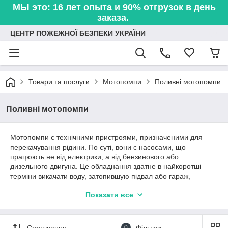
МЫ это: 16 лет опыта и 90% отгрузок в день
заказа.
ЦЕНТР ПОЖЕЖНОЇ БЕЗПЕКИ УКРАЇНИ
Товари та послуги
Мотопомпи
Поливні мотопомпи
Поливні мотопомпи
Мотопомпи є технічними пристроями, призначеними для
перекачування рідини. По суті, вони є насосами, що
працюють не від електрики, а від бензинового або
дизельного двигуна. Це обладнання здатне в найкоротші
терміни викачати воду, затопившую підвал або гараж,
впоратися з несправною каналізаційною системою, подати
Показати все
воду до місця пожежі або задимлення з найближчого озера
або колодязя. Мотопомпи застосовуються для поливу
великої ділянки, заповнення басейнів, скидання води, інших
сільськогосподарських та побутових робіт.
Сортування
0
Фільтри