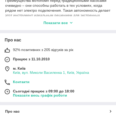
Преимущества мотопомп перед традиционными насосами
очевидно – они способны работать в тех условиях, когда
рядом нет электро подключения. Такая автономность делает
этот инструмент идеальным решением для экстренных
ситуаций и полевых условий – осушение колодцев и
Показати все
небольших водоемов, подача воды для тушения пожаров,
ликвидация последствий стихийных бедствий и аварийных
случаев. Благодаря компактным размерам и модульной
Про нас
конструкции мотопомпы легко транспортируются даже на
легковых автомобилях и могут быть перенесены к месту
эксплуатации вручную. Они занимают мало места и могут
92% позитивних з 205 відгуків за рік
быть установлены в самых неблагоприятных условиях.
Працює з 11.10.2010
м. Київ
Сфера предназначения мотопомп очень широкая – их
Київ, вул. Миколи Василенка 1, Київ, Україна
используют коммунальные службы, пожарные бригады,
строительные компании, частные лица на дачных участках и
Контакти
в загородных домах. В отличие от насосов они не требуют
подключения к электросети, могут храниться вместе с
Сьогодні працює з 09:00 до 18:00
запасом необходимого топлива в гаражах, кладовых,
Показати весь графік роботи
хозяйственных постройках. Мотопомпы входят в
комплектацию пожарных автомобилей.
Про нас