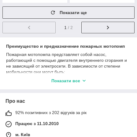
Показати ще
1
/ 2
Преимущество и предназначение пожарных мотопомп
Пожарная мотопомпа представляет собой насос,
работающий с помощью двигателя внутреннего сгорания и
не зависящий от электросети. В зависимости от степени
мобильности они могут быть:
прицепными, смонтированными на базе
Показати все
автомобильных прицепов и транспортируемыми
легковым или грузовым автотранспортом;
передвижными, имеющими собственную колесную
Про нас
базу и транспортируемыми с помощью
автомобильного транспорта или ручной перекаткой;
92% позитивних з 202 відгуків за рік
мотопомпами пожарными переносными,
Працює з 11.10.2010
транспортировка которых из-за небольшого вема и
компактных размеров может осуществляться вручную
м. Київ