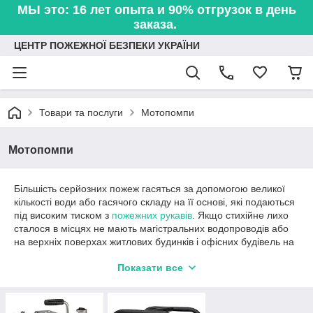
МЫ это: 16 лет опыта и 90% отгрузок в день
заказа.
ЦЕНТР ПОЖЕЖНОЇ БЕЗПЕКИ УКРАЇНИ
Товари та послуги
Мотопомпи
Мотопомпи
Більшість серйозних пожеж гасяться за допомогою великої
кількості води або гасячого складу на її основі, які подаються
під високим тиском з
пожежних рукавів
. Якщо стихійне лихо
сталося в місцях не мають магістральних водопроводів або
на верхніх поверхах житлових будинків і офісних будівель на
допомогу приходить пожежна мотопомпа, яка може
Показати все
працювати в умовах відсутності електроенергії і відрізняється
компактними розмірами і високою мобільністю.