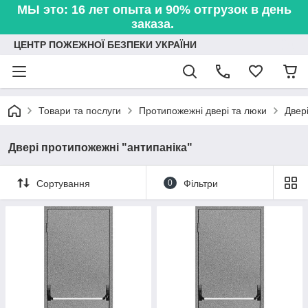
МЫ это: 16 лет опыта и 90% отгрузок в день
заказа.
ЦЕНТР ПОЖЕЖНОЇ БЕЗПЕКИ УКРАЇНИ
Товари та послуги
Протипожежні двері та люки
Двер
Двері протипожежні "антипаніка"
Сортування
0
Фільтри