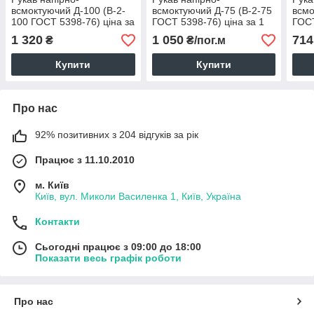
всмоктуючий Д-100 (В-2-
всмоктуючий Д-75 (В-2-75
всмо
100 ГОСТ 5398-76) ціна за
ГОСТ 5398-76) ціна за 1
ГОСТ
1 м.п.
м.п.
м.п.
1 320
1 050
714
₴
₴/пог.м
Купити
Купити
Про нас
92% позитивних з 204 відгуків за рік
Працює з 11.10.2010
м. Київ
Київ, вул. Миколи Василенка 1, Київ, Україна
Контакти
Сьогодні працює з 09:00 до 18:00
Показати весь графік роботи
Про нас