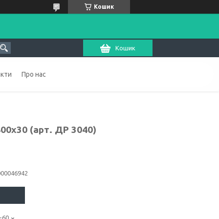
Кошик
Кошик
акти
Про нас
400x30 (арт. ДР 3040)
000046942
-60