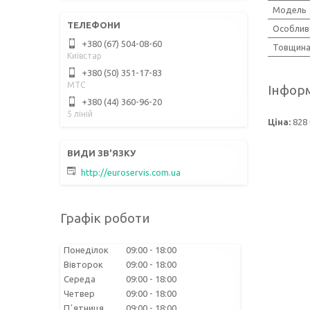
Модель
Особлив
+380 (67) 504-08-60
Товщина 
Київстар
+380 (50) 351-17-83
МТС
Інформ
+380 (44) 360-96-20
5 ліній
Ціна:
828 
http://euroservis.com.ua
Графік роботи
Понеділок
09:00
18:00
Вівторок
09:00
18:00
Середа
09:00
18:00
Четвер
09:00
18:00
Пʼятниця
09:00
18:00