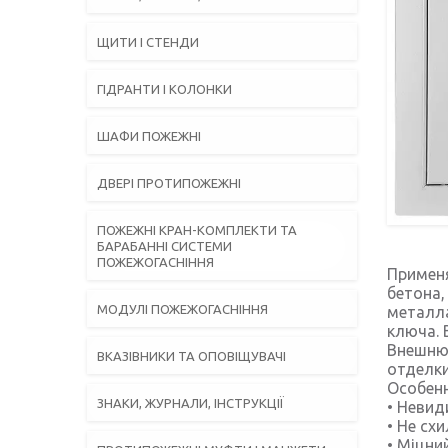
ЩИТИ І СТЕНДИ
ГІДРАНТИ І КОЛОНКИ
ШАФИ ПОЖЕЖНІ
ДВЕРІ ПРОТИПОЖЕЖНІ
ПОЖЕЖНІ КРАН-КОМПЛЕКТИ ТА
БАРАБАННІ СИСТЕМИ
ПОЖЕЖОГАСНІННЯ
Применя
бетона,
МОДУЛІ ПОЖЕЖОГАСНІННЯ
металла
ключа. 
Внешню
ВКАЗІВНИКИ ТА ОПОВІЩУВАЧІ
отделк
Особен
ЗНАКИ, ЖУРНАЛИ, ІНСТРУКЦІЇ
• Невид
• Не сх
• Міцни