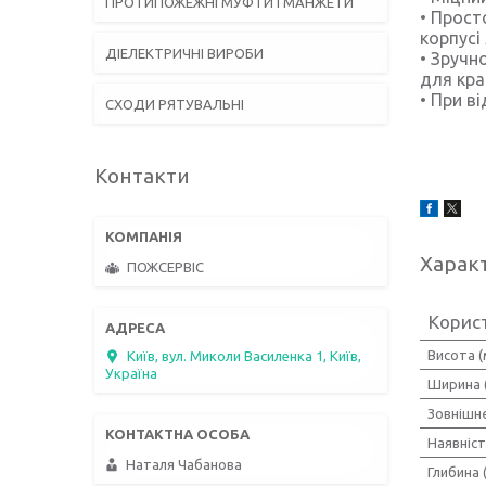
ПРОТИПОЖЕЖНІ МУФТИ І МАНЖЕТИ
• Прост
корпусі
ДІЕЛЕКТРИЧНІ ВИРОБИ
• Зручн
для кра
• При в
СХОДИ РЯТУВАЛЬНІ
Контакти
Харак
ПОЖСЕРВІС
Корис
Висота (
Київ, вул. Миколи Василенка 1, Київ,
Україна
Ширина 
Зовнішн
Наявніст
Наталя Чабанова
Глибина 