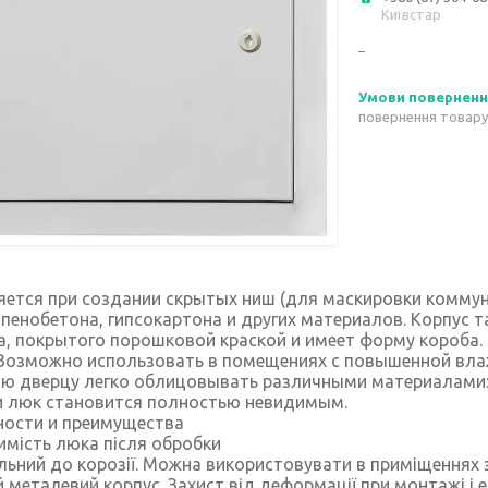
Київстар
повернення товару
ется при создании скрытых ниш (для маскировки коммуни
 пенобетона, гипсокартона и других материалов. Корпус т
, покрытого порошковой краской и имеет форму короба.
Возможно использовать в помещениях с повышенной влажн
ю дверцу легко облицовывать различными материалами: 
и люк становится полностью невидимым.
ности и преимущества
имість люка після обробки
ильний до корозії. Можна використовувати в приміщеннях
й металевий корпус. Захист від деформації при монтажі і 