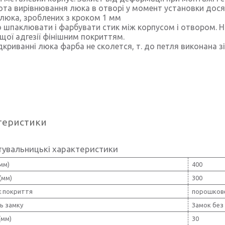
ота вирівнювання люка в отворі у момент установки дося
 люка, зроблених з кроком 1 мм
о шпаклювати і фарбувати стик між корпусом і отвором. Н
щої адгезії фінішним покриттям.
ідкриванні люка фарба не сколется, т. до петля виконана з
теристики
тувальницькі характеристики
мм)
400
(мм)
300
є покриття
порошкове
ь замку
Замок без
(мм)
30