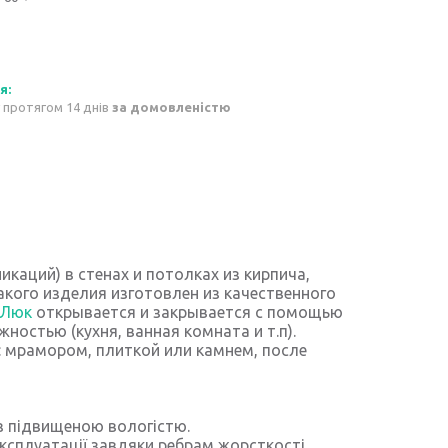
 протягом 14 днів
за домовленістю
каций) в стенах и потолках из кирпича,
акого изделия изготовлен из качественного
Люк
открывается и закрывается с помощью
остью (кухня, ванная комната и т.п).
мрамором, плиткой или камнем, после
 з підвищеною вологістю.
експлуатації завдяки ребрам жорсткості