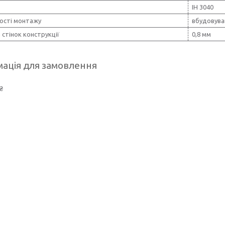
ІН 3040
ості монтажу
вбудовува
стінок конструкції
0,8 мм
ація для замовлення
₴