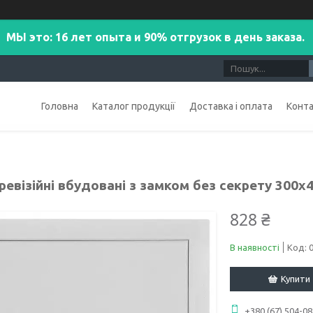
МЫ это: 16 лет опыта и 90% отгрузок в день заказа.
Головна
Каталог продукції
Доставка і оплата
Конт
ревізійні вбудовані з замком без секрету 300x
828 ₴
В наявності
Код:
Купити
+380 (67) 504-08