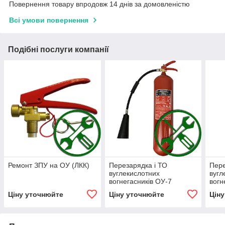
Повернення товару впродовж 14 днів за домовленістю
Всі умови повернення
Подібні послуги компанії
Ремонт ЗПУ на ОУ (ЛКК)
Перезарядка і ТО
Пере
вуглекислотних
вугл
вогнегасників ОУ-7
вогн
(ВВК-5)
(ВВК
Ціну уточнюйте
Ціну уточнюйте
Цін