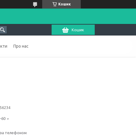
Кошик
Кошик
акти
Про нас
56234
-60
 за телефоном