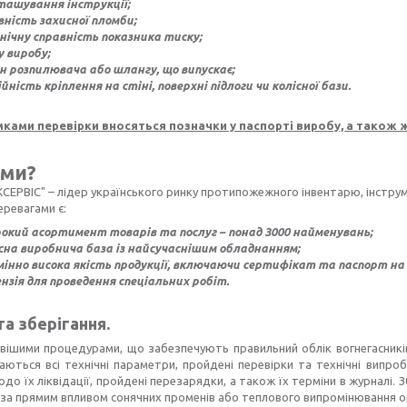
ташування інструкції;
вність захисної пломби;
нічну справність показника тиску;
у виробу;
н розпилювача або шлангу, що випускає;
йність кріплення на стіні, поверхні підлоги чи колісної бази.
мками перевірки вносяться позначки у паспорті виробу, а також ж
 ми?
ЕРВІС" – лідер українського ринку протипожежного інвентарю, інструм
ревагами є:
окий асортимент товарів та послуг – понад 3000 найменувань;
сна виробнича база із найсучаснішим обладнанням;
мінно висока якість продукції, включаючи сертифікат та паспорт на 
ензія для проведення спеціальних робіт.
та зберігання.
ішими процедурами, що забезпечують правильний облік вогнегасників н
ються всі технічні параметри, пройдені перевірки та технічні випроб
до їх ліквідації, пройдені перезарядки, а також їх терміни в журналі.
оза прямим впливом сонячних променів або теплового випромінювання 