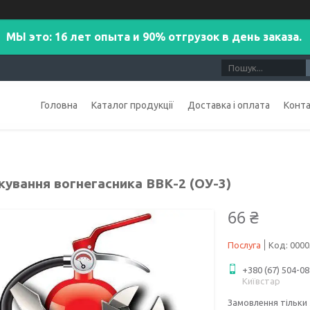
МЫ это: 16 лет опыта и 90% отгрузок в день заказа.
Головна
Каталог продукції
Доставка і оплата
Конт
кування вогнегасника ВВК-2 (ОУ-3)
66 ₴
Послуга
Код:
0000
+380 (67) 504-08
Київстар
Замовлення тільки