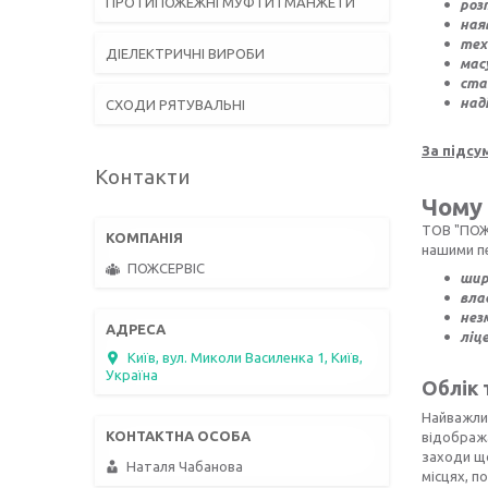
ПРОТИПОЖЕЖНІ МУФТИ І МАНЖЕТИ
роз
ная
тех
ДІЕЛЕКТРИЧНІ ВИРОБИ
мас
ста
наді
СХОДИ РЯТУВАЛЬНІ
За підсу
Контакти
Чому
ТОВ "ПОЖС
нашими пе
ПОЖСЕРВІС
шир
вла
нез
ліц
Київ, вул. Миколи Василенка 1, Київ,
Україна
Облік 
Найважлив
відобража
заходи що
Наталя Чабанова
місцях, п