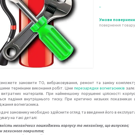
повернення товару
 зможете замовити ТО, вибраковування, ремонт та заміну комплект
шими термінами виконання робіт. Ціни
перезарядки вогнегасників
залеж
 витратних матеріалів. При найменшому порушенні цілісності корпус
ться падіння внутрішнього тиску. При критично низьких показниках 
джання вогнегасника.
едачі замовнику необхідно здійснити огляд та введення його в експлуата
увагу на такі деталі:
вність механічних пошкоджень корпусу та механізму, що випускає;
н захисного покриття;