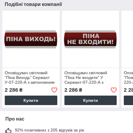
Подібні товари компанії
Оповіщувач світловий
Оповіщувач світловий
Опов
"Піна Виходь" Сержант
"Піна Не входити" У
"Пож
У-07-220-А з автономним
Сержант-07-220-А з
220-
живленням
автономним живленням
жив
2 286
2 286
2 2
₴
₴
Купити
Купити
Про нас
92% позитивних з 205 відгуків за рік