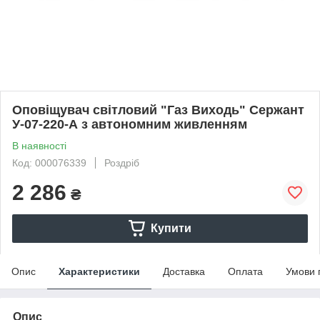
Оповіщувач світловий "Газ Виходь" Сержант
У-07-220-А з автономним живленням
В наявності
Код: 000076339
Роздріб
2 286
₴
Купити
Опис
Характеристики
Доставка
Оплата
Умови 
Опис