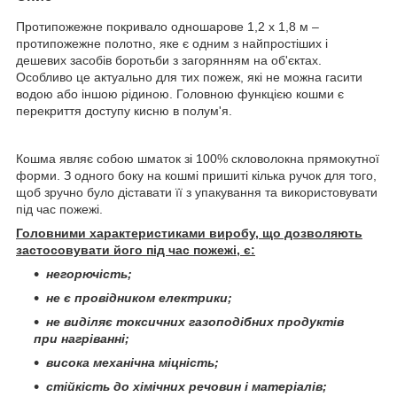
Протипожежне покривало одношарове 1,2 х 1,8 м –
протипожежне полотно, яке є одним з найпростіших і
дешевих засобів боротьби з загорянням на об'єктах.
Особливо це актуально для тих пожеж, які не можна гасити
водою або іншою рідиною. Головною функцією кошми є
перекриття доступу кисню в полум'я.
Кошма являє собою шматок зі 100% скловолокна прямокутної
форми. З одного боку на кошмі пришиті кілька ручок для того,
щоб зручно було діставати її з упакування та використовувати
під час пожежі.
Головними характеристиками виробу, що дозволяють
застосовувати його під час пожежі, є:
негорючість;
не є провідником електрики;
не виділяє токсичних газоподібних продуктів
при нагріванні;
висока механічна міцність;
стійкість до хімічних речовин і матеріалів;