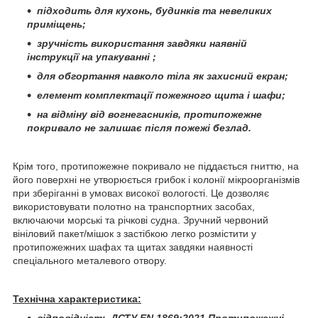
підходить для кухонь, будинків та невеликих
приміщень;
зручність використання завдяки наявній
інструкції на упакуванні ;
для обгортання навколо тіла як захисний екран;
елемент комплектації пожежного щита і шафи;
на відміну від вогнегасників, протипожежне
покривало не залишає після пожежі безлад.
Крім того, протипожежне покривало не піддається гниттю, на
його поверхні не утворюється грибок і колонії мікроорганізмів
при зберіганні в умовах високої вологості. Це дозволяє
використовувати полотно на транспортних засобах,
включаючи морські та річкові судна. Зручний червоний
вініловий пакет/мішок з застібкою легко розмістити у
протипожежних шафах та щитах завдяки наявності
спеціального металевого отвору.
Технічна характеристика:
відповідність ДСТУ EN 1869:2021 Протипожежні