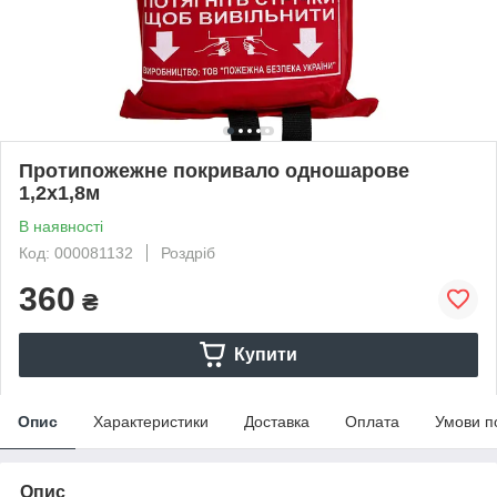
Протипожежне покривало одношарове
1,2х1,8м
В наявності
Код: 000081132
Роздріб
360
₴
Купити
Опис
Характеристики
Доставка
Оплата
Умови п
Опис