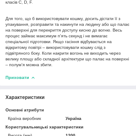
класів С, D, F.
Для того, що б використовувати кошму, досить дістати її з
упакування, розправити та накинути на людину або що палає
на поверхні для перекриття доступу кисню до вогню. Весь
процес займає максимум п'ять секунд і не вимагає
спеціальної підготовки. Якщо гасіння відбувається на
відкритому повітрі – використовувати кошму слід з
підвітряного боку. Коли накрити вогонь не виходить через
велику площу або складної архітектури що палає на поверхні
– полум'я можна збити.
Приховати
Характеристики
Основні атрибути
Країна виробник
Україна
Користувальницькі характеристики
Висота (мм)
1200