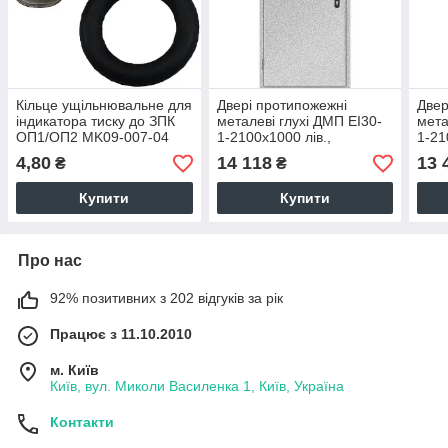
Кільце ущільнювальне для
Двері протипожежні
Двер
індикатора тиску до ЗПК
металеві глухі ДМП ЕІ30-
мета
ОП1/ОП2 MK09-007-04
1-2100х1000 лів.,
1-21
М10
ЄвроСтандарт
Євр
4,80
14 118
13 
₴
₴
Купити
Купити
Про нас
92% позитивних з 202 відгуків за рік
Працює з 11.10.2010
м. Київ
Київ, вул. Миколи Василенка 1, Київ, Україна
Контакти