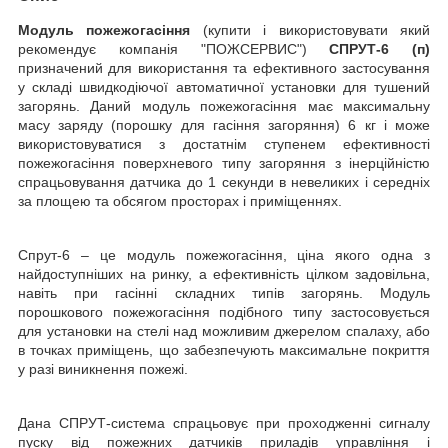
Модуль пожежогасіння
(купити і використовувати який
рекомендує компанія "ПОЖСЕРВИС")
СПРУТ-6 (п)
призначений для використання та ефективного застосування
у складі швидкодіючої автоматичної установки для тушений
загорянь. Даний модуль пожежогасіння має максимальну
масу заряду (порошку для гасіння загоряння) 6 кг і може
використовуватися з достатнім ступенем ефективності
пожежогасіння поверхневого типу загоряння з інерційністю
спрацьовування датчика до 1 секунди в невеликих і середніх
за площею та обсягом просторах і приміщеннях.
Спрут-6 – це модуль пожежогасіння, ціна якого одна з
найдоступніших на ринку, а ефективність цілком задовільна,
навіть при гасінні складних типів загорянь. Модуль
порошкового пожежогасіння подібного типу застосовується
для установки на стелі над можливим джерелом спалаху, або
в точках приміщень, що забезпечують максимальне покриття
у разі виникнення пожежі.
Дана СПРУТ-система спрацьовує при проходженні сигналу
пуску від пожежних датчиків приладів управління і