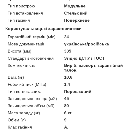
Тип пристрою
Модульне
Тип встановлення
Стельовий
Тип гасіння
Поверхневе
Користувальницькі характеристики
Гарантійний термін (міс)
24
Мова документації
українська/російська
Висота (мм)
335
Стандарт виготовлення
Згідно ДСТУ / ГОСТ
Комплектність
Виріб, паспорт, гарантійний
талон.
Вага (кг)
10,6
Робочий тиск (МПа)
1,4
Тип вогнегасника
Порошковий
Захищається площа (м2)
45
Захищається об'єм (м3)
80
Маса заряду (кг)
6 кг
Об'єм (л)
9
Клас гасіння
А.