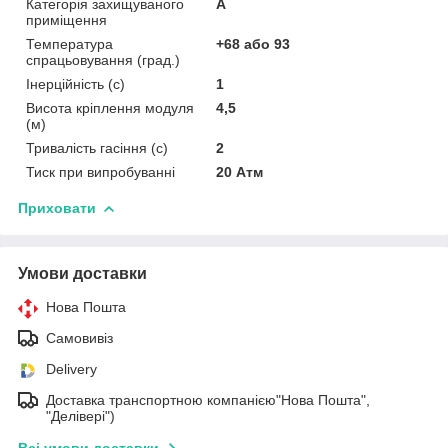
Категорія захищуваного
А
приміщення
Температура
+68 або 93
спрацьовування (град.)
Інерційність (с)
1
Висота кріплення модуля
4,5
(м)
Тривалість гасіння (с)
2
Тиск при випробуванні
20 Атм
Приховати
Умови доставки
Нова Пошта
Самовивіз
Delivery
Доставка транспортною компанією"Нова Пошта",
"Делівері")
Всі умови доставки