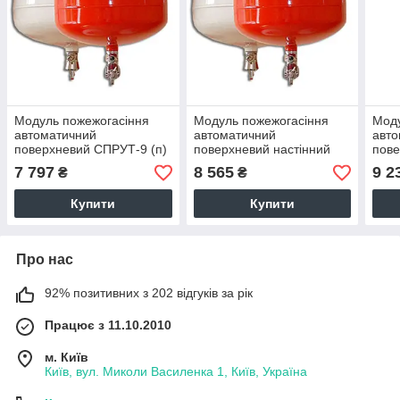
Модуль пожежогасіння
Модуль пожежогасіння
Моду
автоматичний
автоматичний
авто
поверхневий СПРУТ-9 (п)
поверхневий настінний
пов
СПРУТ-9 (пн)
(п)
7 797
8 565
9 2
₴
₴
Купити
Купити
Про нас
92% позитивних з 202 відгуків за рік
Працює з 11.10.2010
м. Київ
Київ, вул. Миколи Василенка 1, Київ, Україна