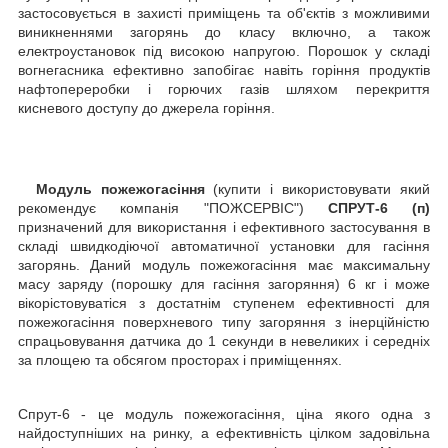
застосовується в захисті приміщень та об'єктів з можливими
виникненнями загорянь до класу включно, а також
електроустановок під високою напругою. Порошок у складі
вогнегасника ефективно запобігає навіть горіння продуктів
нафтопереробки і горючих газів шляхом перекриття
кисневого доступу до джерела горіння.
Модуль пожежогасіння
(купити і використовувати який
рекомендує компанія "ПОЖСЕРВІС")
СПРУТ-6 (п)
призначений для використання і ефективного застосування в
складі швидкодіючої автоматичної установки для гасіння
загорянь. Даний модуль пожежогасіння має максимальну
масу заряду (порошку для гасіння загоряння) 6 кг і може
вікорістовуватіся з достатнім ступенем ефективності для
пожежогасіння поверхневого типу загоряння з інерційністю
спрацьовування датчика до 1 секунди в невеликих і середніх
за площею та обсягом просторах і приміщеннях.
Спрут-6 - це модуль пожежогасіння, ціна якого одна з
найдоступніших на ринку, а ефективність цілком задовільна