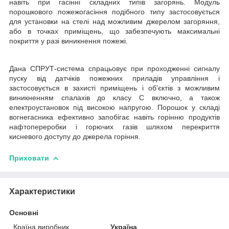
навіть при гасінні складних типів загорянь. Модуль
порошкового пожежогасіння подібного типу застосовується
для установки на стелі над можливим джерелом загоряння,
або в точках приміщень, що забезпечують максимальні
покриття у разі виникнення пожежі.
Дана СПРУТ-система спрацьовує при проходженні сигналу
пуску від датчіків пожежних приладів управління і
застосовується в захисті приміщень і об'єктів з можливим
виникненням спалахів до класу С включно, а також
електроустановок під високою напругою. Порошок у складі
вогнегасника ефективно запобігає навіть горінню продуктів
нафтопереробки і горючих газів шляхом перекриття
кисневого доступу до джерела горіння.
Приховати
Характеристики
Основні
Країна виробник
Україна