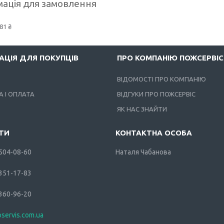
ація для замовлення
81 ₴
АЦІЯ ДЛЯ ПОКУПЦІВ
ПРО КОМПАНІЮ ПОЖСЕРВІС
ВІДОМОСТІ ПРО КОМПАНІЮ
 І ОПЛАТА
ВІДГУКИ ПРО ПОЖСЕРВІС
ЯК НАС ЗНАЙТИ
 504-08-60
Наталя Чабанова
 351-17-83
 360-96-20
oservis.com.ua