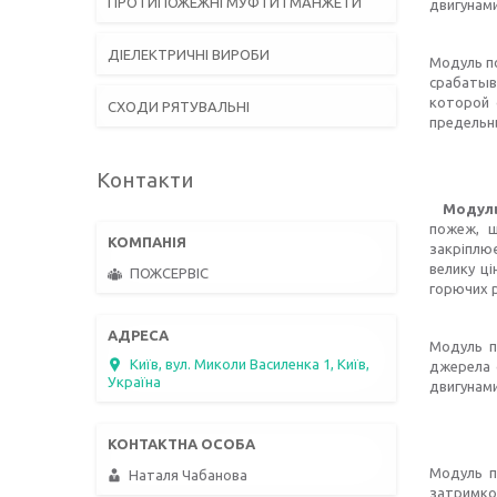
ПРОТИПОЖЕЖНІ МУФТИ І МАНЖЕТИ
двигунами
ДІЕЛЕКТРИЧНІ ВИРОБИ
Модуль п
срабатыв
которой 
СХОДИ РЯТУВАЛЬНІ
предельны
Контакти
Модуль
пожеж, щ
закріплю
велику ці
ПОЖСЕРВІС
горючих р
Модуль п
Київ, вул. Миколи Василенка 1, Київ,
джерела с
Україна
двигунами
Модуль по
Наталя Чабанова
затримко