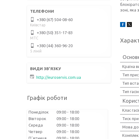
блокірат
зоні, яка
+380 (67) 504-08-60
Київстар
+380 (50) 351-17-83
МТС
Харак
+380 (44) 360-96-20
5 ліній
Основ
Країна 
Тип при
http://euroservis.com.ua
Тип вст
Тип гасі
Графік роботи
Корис
Клас гас
Понеділок
09:00
18:00
Вівторок
09:00
18:00
Тиск при
Середа
09:00
18:00
Мова до
Четвер
09:00
18:00
Комплек
Пʼятниця
09:00
18:00