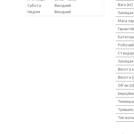
Вага (кг)
Субота
Вихідний
Неділя
Вихідний
Захищає
Маса зар
Гарантій
Категор
Робочий
Стандар
Захищаєт
Висота к
Висота (
Об'єм (л)
Інерційні
Температ
Триваліст
Тип вогн