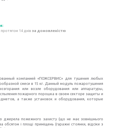
 протягом 14 днів
за домовленістю
дованный компанией «ПОЖСЕРВИС» для тушения любых
кообразной смеси в 15 кг. Данный модуль пожаротушения
возгорания или возле оборудования или аппаратуры,
спыления пожарного порошка в своем секторе защиты и
едметов, а также установок и оборудования, которые
го джерела пожежного захисту (що не має зовнішнього
 обсягом і площі приміщень (гаражні стоянки, відсіки з