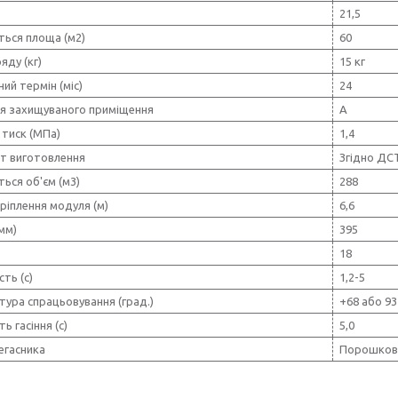
21,5
ться площа (м2)
60
яду (кг)
15 кг
ний термін (міс)
24
ія захищуваного приміщення
А
 тиск (МПа)
1,4
т виготовлення
Згідно ДС
ься об'єм (м3)
288
ріплення модуля (м)
6,6
мм)
395
18
сть (с)
1,2-5
ура спрацьовування (град.)
+68 або 93
ь гасіння (с)
5,0
егасника
Порошков