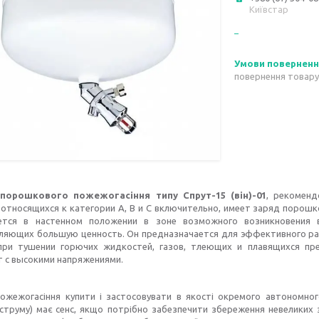
Київстар
повернення товару
порошкового пожежогасіння типу Спрут-15 (він)-01
, рекомен
 относящихся к категории А, В и С включительно, имеет заряд порош
ется в настенном положении в зоне возможного возникновения 
ляющих большую ценность. Он предназначается для эффективного ра
при тушении горючих жидкостей, газов, тлеющих и плавящихся пр
 с высокими напряжениями.
ожежогасіння купити і застосовувати в якості окремого автономно
труму) має сенс, якщо потрібно забезпечити збереження невеликих за