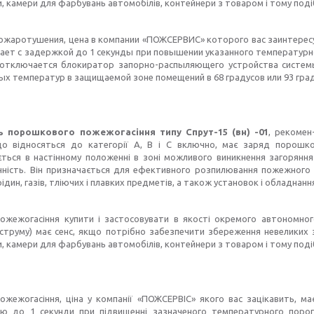
, камери для фарбувань автомобілів, контейнери з товаром і тому подіб
ожаротушения, цена в компании «ПОЖСЕРВИС» которого вас заинтересуе
ает с задержкой до 1 секунды при повышении указанного температурн
отключается блокиратор запорно-распыляющего устройства систем
х температур в защищаемой зоне помещений в 68 градусов или 93 град
 порошкового пожежогасіння типу Спрут-15 (вн) -01
, рекомен
о відносяться до категорії А, В і С включно, має заряд порошко
ється в настінному положенні в зоні можливого виникнення загорянн
нність. Він призначається для ефективного розпилювання пожежного п
ідин, газів, тліючих і плавких предметів, а також установок і обладнан
ожежогасіння купити і застосовувати в якості окремого автономно
труму) має сенс, якщо потрібно забезпечити збереження невеликих за
, камери для фарбувань автомобілів, контейнери з товаром і тому подіб
жежогасіння, ціна у компанії «ПОЖСЕРВІС» якого вас зацікавить, має 
ю до 1 секунди при підвищенні зазначеного температурного порогу