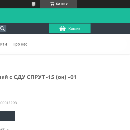
Кошик
Кошик
акти
Про нас
ий с СДУ СПРУТ-15 (он) -01
000015298
-60