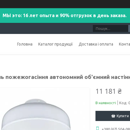
МЫ это: 16 лет опыта и 90% отгрузок в день заказа.
Головна
Каталог продукції
Доставка і оплата
Конт
ь пожежогасіння автономний об'ємний настінн
11 181 ₴
В наявності
Код:
Купити
+380 (67) 504-08