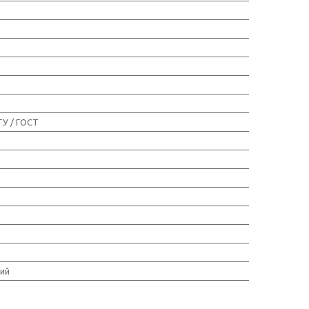
ТУ / ГОСТ
ий