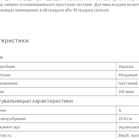
ор запірно-розпилювального пристрою системи. Датчики модуля можуть
 захищає приміщення, в 68 градусів або 93 градуси Цельсія.
теристики
ні
виробник
Україна
строю
Модульне
ановлення
Настінний
ння
Об'ємне
тувальницькі характеристики
іння
А.
 випробуванні
20 Атм
кументації
українськ
тність
Виріб, пас