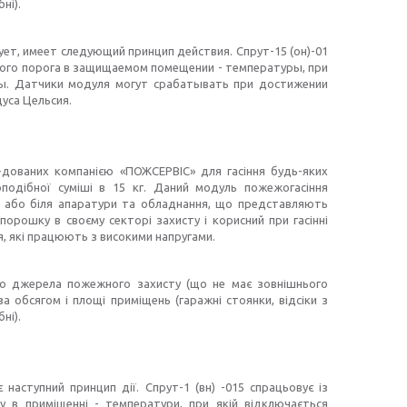
ні).
т, имеет следующий принцип действия. Спрут-15 (он)-01
ого порога в защищаемом помещении - температуры, при
ы. Датчики модуля могут срабатывать при достижении
уса Цельсия.
-дованих компанією «ПОЖСЕРВІС» для гасіння будь-яких
подібної суміші в 15 кг. Даний модуль пожежогасіння
я або біля апаратури та обладнання, що представляють
орошку в своєму секторі захисту і корисний при гасінні
ня, які працюють з високими напругами.
го джерела пожежного захисту (що не має зовнішнього
 обсягом і площі приміщень (гаражні стоянки, відсіки з
ні).
наступний принцип дії. Спрут-1 (вн) -015 спрацьовує із
 в приміщенні - температури, при якій відключається