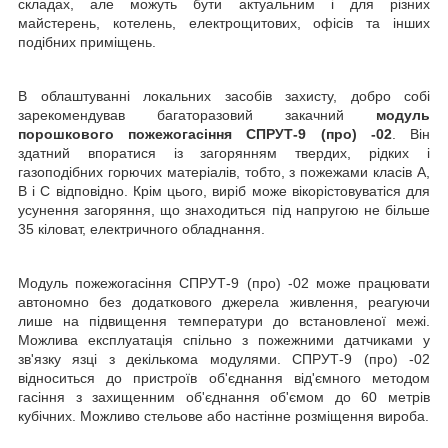
складах, але можуть бути актуальним і для різних
майстерень, котелень, електрощитових, офісів та інших
подібних приміщень.
В облаштуванні локальних засобів захисту, добро собі
зарекомендував багаторазовий закачний
модуль
порошкового пожежогасіння СПРУТ-9 (про) -02
. Він
здатний впоратися із загорянням твердих, рідких і
газоподібних горючих матеріалів, тобто, з пожежами класів А,
В і С відповідно. Крім цього, виріб може вікорістовуватіся для
усунення загоряння, що знаходиться під напругою не більше
35 кіловат, електричного обладнання.
Модуль пожежогасіння СПРУТ-9 (про) -02 може працювати
автономно без додаткового джерела живлення, реагуючи
лише на підвищення температури до встановленої межі.
Можлива експлуатація спільно з пожежними датчиками у
зв'язку язці з декількома модулями. СПРУТ-9 (про) -02
відноситься до пристроїв об'єднання від'ємного методом
гасіння з захищенним об'єднання об'ємом до 60 метрів
кубічних. Можливо стельове або настінне розміщення вироба.