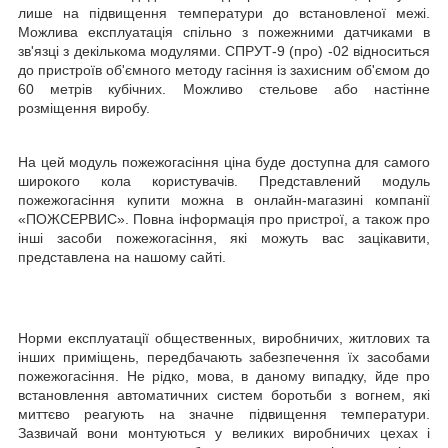
лише на підвищення температури до встановленої межі.
Можлива експлуатація спільно з пожежними датчиками в
зв'язці з декількома модулями. СПРУТ-9 (про) -02 відноситься
до пристроїв об'ємного методу гасіння із захисним об'ємом до
60 метрів кубічних. Можливо стельове або настінне
розміщення виробу.
На цей модуль пожежогасіння ціна буде доступна для самого
широкого кола користувачів. Представлений модуль
пожежогасіння купити можна в онлайн-магазині компанії
«ПОЖСЕРВИС». Повна інформація про пристрої, а також про
інші засоби пожежогасіння, які можуть вас зацікавити,
представлена на нашому сайті.
Норми експлуатації общественных, виробничих, житлових та
інших приміщень, передбачають забезпечення їх засобами
пожежогасіння. Не рідко, мова, в даному випадку, йде про
встановлення автоматичних систем боротьби з вогнем, які
миттєво реагують на значне підвищення температури.
Зазвичай вони монтуються у великих виробничих цехах і