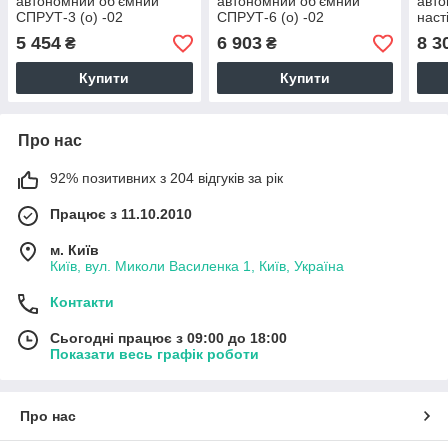
автономний об'ємний
автономний об'ємний
авто
СПРУТ-3 (о) -02
СПРУТ-6 (о) -02
наст
-02
5 454
6 903
8 3
₴
₴
Купити
Купити
Про нас
92% позитивних з 204 відгуків за рік
Працює з 11.10.2010
м. Київ
Київ, вул. Миколи Василенка 1, Київ, Україна
Контакти
Сьогодні працює з 09:00 до 18:00
Показати весь графік роботи
Про нас