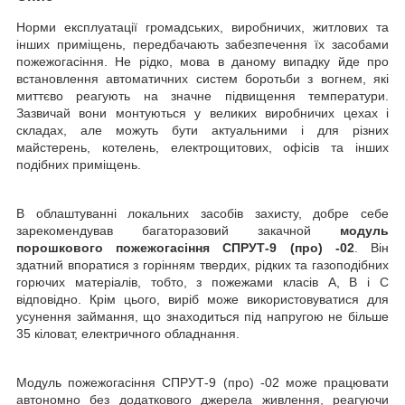
Норми експлуатації громадських, виробничих, житлових та
інших приміщень, передбачають забезпечення їх засобами
пожежогасіння. Не рідко, мова в даному випадку йде про
встановлення автоматичних систем боротьби з вогнем, які
миттєво реагують на значне підвищення температури.
Зазвичай вони монтуються у великих виробничих цехах і
складах, але можуть бути актуальними і для різних
майстерень, котелень, електрощитових, офісів та інших
подібних приміщень.
В облаштуванні локальних засобів захисту, добре себе
зарекомендував багаторазовий закачной
модуль
порошкового пожежогасіння СПРУТ-9 (про) -02
. Він
здатний впоратися з горінням твердих, рідких та газоподібних
горючих матеріалів, тобто, з пожежами класів А, В і С
відповідно. Крім цього, виріб може використовуватися для
усунення займання, що знаходиться під напругою не більше
35 кіловат, електричного обладнання.
Модуль пожежогасіння СПРУТ-9 (про) -02 може працювати
автономно без додаткового джерела живлення, реагуючи