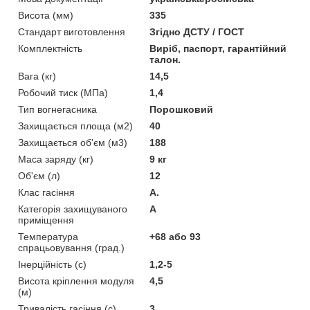
Висота (мм)
335
Стандарт виготовлення
Згідно ДСТУ / ГОСТ
Комплектність
Виріб, паспорт, гарантійний
талон.
Вага (кг)
14,5
Робочий тиск (МПа)
1,4
Тип вогнегасника
Порошковий
Захищається площа (м2)
40
Захищається об'єм (м3)
188
Маса заряду (кг)
9 кг
Об'єм (л)
12
Клас гасіння
А.
Категорія захищуваного
А
приміщення
Температура
+68 або 93
спрацьовування (град.)
Інерційність (с)
1,2-5
Висота кріплення модуля
4,5
(м)
Тривалість гасіння (с)
3