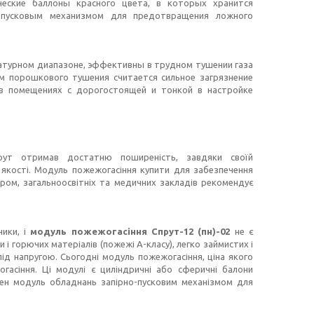
ческие баллоны красного цвета, в которых хранится
-пусковым механизмом для предотвращения ложного
атурном диапазоне, эффективны в трудном тушении газа
ом порошкового тушения считается сильное загрязнение
в помещениях с дорогостоящей и тонкой в настройке
рут отримав достатню поширеність, завдяки своїй
і якості. Модуль пожежогасіння купити для забезпечення
аром, загальноосвітніх та медичних закладів рекомендує
ники, і
модуль пожежогасіння Спрут-12 (пн)-02
не є
і горючих матеріалів (пожежі А-класу), легко займистих і
під напругою. Сьогодні модуль пожежогасіння, ціна якого
асіння. Ці модулі є циліндричні або сферичні балони
жен модуль обладнань запірно-пусковим механізмом для