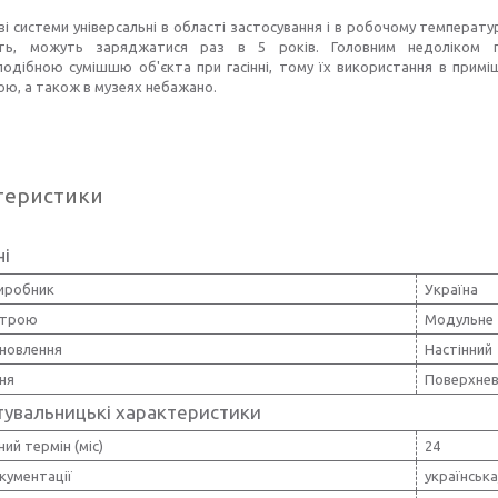
 системи універсальні в області застосування і в робочому температурн
ть, можуть заряджатися раз в 5 років. Головним недоліком по
одібною сумішшю об'єкта при гасінні, тому їх використання в примі
ю, а також в музеях небажано.
теристики
ні
виробник
Україна
строю
Модульне
ановлення
Настінний
ння
Поверхне
тувальницькі характеристики
ний термін (міс)
24
кументації
українська