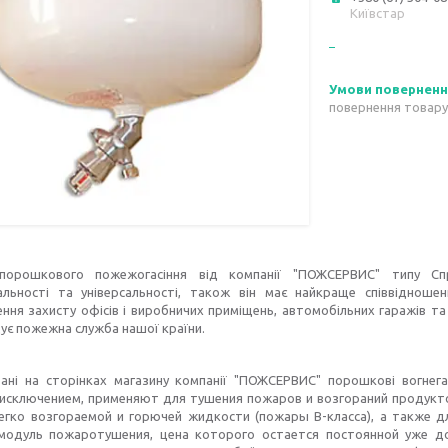
Київстар
повернення товару
порошкового пожежогасіння від компанії "ПОЖСЕРВИС" типу Сп
альності та універсальності, також він має найкраще співвідноше
ння захисту офісів і виробничих приміщень, автомобільних гаражів та 
ує пожежна служба нашої країни.
ані на сторінках магазину компанії "ПОЖСЕРВИС" порошкові вогнега
 исключением, применяют для тушения пожаров и возгораний продук
 легко возгораемой и горючей жидкости (пожары В-класса), а также 
модуль пожаротушения, цена которого остается постоянной уже д