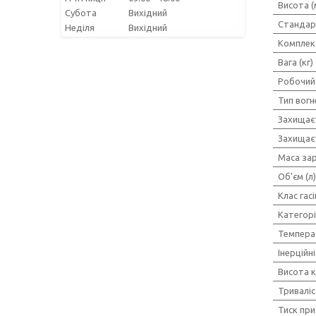
Висота (
Субота
Вихідний
Стандар
Неділя
Вихідний
Комплек
Вага (кг)
Робочий
Тип вогн
Захищає
Захищаєт
Маса зар
Об'єм (л)
Клас гас
Категор
Температ
Інерційні
Висота к
Триваліст
Тиск при