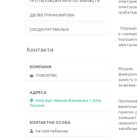
ПРОТИПОЖЕЖНІ МУФТИ І МАНЖЕТИ
огнетуше
огнетуш
срабатыв
ДІЕЛЕКТРИЧНІ ВИРОБИ
Порошков
СХОДИ РЯТУВАЛЬНІ
и горяще
порошкоо
электронн
Контакти
Модуль 
функціона
ПОЖСЕРВІС
захисту о
пожежна с
Київ, вул. Миколи Василенка 1, Київ,
Пропонов
Україна
винятком,
горючої р
залишаєт
червоног
запобіган
Наталя Чабанова