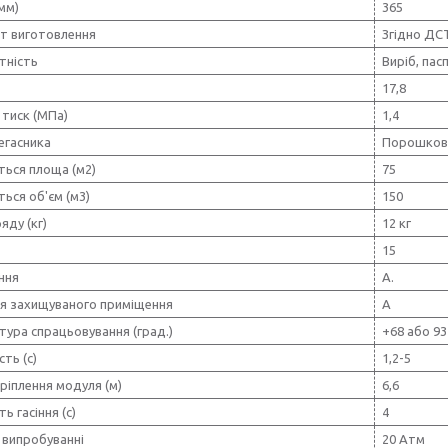
мм)
365
т виготовлення
Згідно ДС
тність
Виріб, пас
17,8
 тиск (МПа)
1,4
егасника
Порошков
ться площа (м2)
75
ься об'єм (м3)
150
яду (кг)
12 кг
15
іння
А.
ія захищуваного приміщення
А
ура спрацьовування (град.)
+68 або 93
сть (с)
1,2-5
ріплення модуля (м)
6,6
ь гасіння (с)
4
 випробуванні
20 Атм