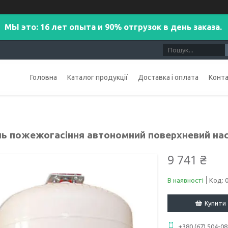
МЫ это: 16 лет опыта и 90% отгрузок в день заказа.
Головна
Каталог продукції
Доставка і оплата
Конт
ь пожежогасіння автономний поверхневий наст
9 741 ₴
В наявності
Код:
Купити
+380 (67) 504-08