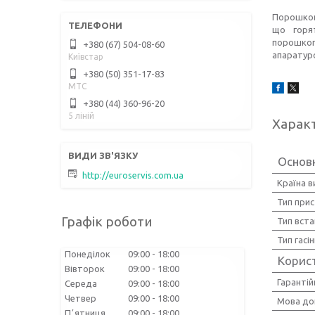
Порошкові
що горя
порошкоп
+380 (67) 504-08-60
апаратуро
Київстар
+380 (50) 351-17-83
МТС
+380 (44) 360-96-20
5 ліній
Харак
Основ
http://euroservis.com.ua
Країна 
Тип при
Графік роботи
Тип вст
Тип гасі
Понеділок
09:00
18:00
Корис
Вівторок
09:00
18:00
Гарантій
Середа
09:00
18:00
Четвер
09:00
18:00
Мова до
Пʼятниця
09:00
18:00