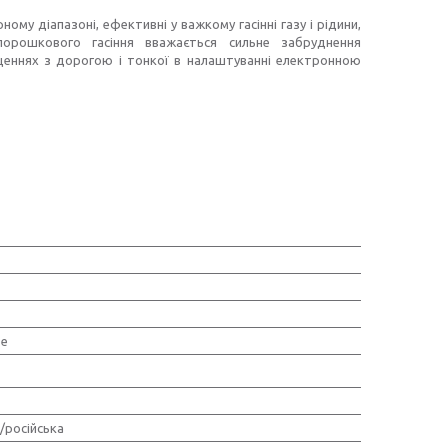
ому діапазоні, ефективні у важкому гасінні газу і рідини,
рошкового гасіння вважається сильне забруднення
щеннях з дорогою і тонкої в налаштуванні електронною
ве
/російська