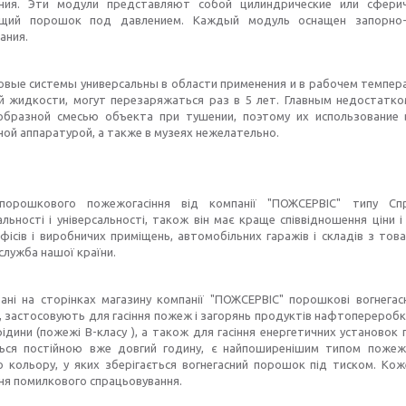
ния. Эти модули представляют собой цилиндрические или сфери
ащий порошок под давлением. Каждый модуль оснащен запорно
ания.
ые системы универсальны в области применения и в рабочем темпер
й жидкости, могут перезаряжаться раз в 5 лет. Главным недостатк
бразной смесью объекта при тушении, поэтому их использование 
ой аппаратурой, а также в музеях нежелательно.
порошкового пожежогасіння від компанії "ПОЖСЕРВІС" типу Сп
льності і універсальності, також він має краще співвідношення ціни 
фісів і виробничих приміщень, автомобільних гаражів і складів з тов
лужба нашої країни.
ані на сторінках магазину компанії "ПОЖСЕРВІС" порошкові вогнегас
 застосовують для гасіння пожеж і загорянь продуктів нафтопереробки 
ідини (пожежі В-класу ), а також для гасіння енергетичних установок 
ься постійною вже довгий годину, є найпоширенішим типом пожежог
о кольору, у яких зберігається вогнегасний порошок під тиском. Ко
ня помилкового спрацьовування.