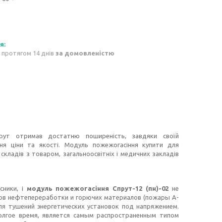
 протягом 14 днів
за домовленістю
рут отримав достатню поширеність, завдяки своїй
ння ціни та якості. Модуль пожежогасіння купити для
складів з товаром, загальноосвітніх і медичних закладів
сники, і
модуль пожежогасіння Спрут-12 (пн)-02
не
тов нефтепереработки и горючих материалов (пожары А-
для тушений энергетических установок под напряжением.
олгое время, является самым распространенным типом