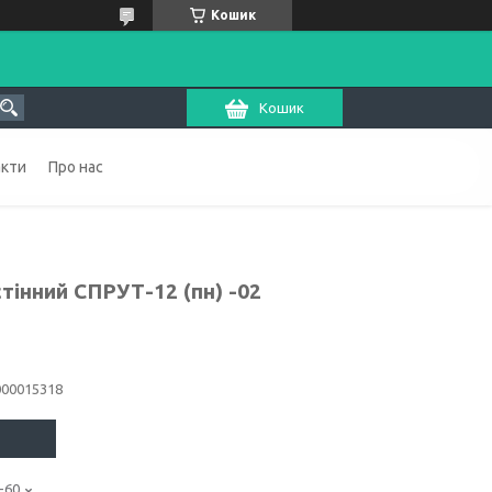
Кошик
Кошик
акти
Про нас
інний СПРУТ-12 (пн) -02
000015318
-60