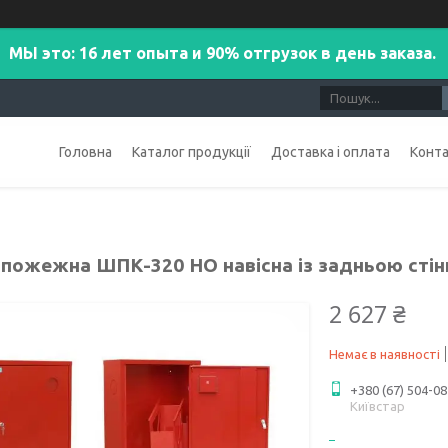
МЫ это: 16 лет опыта и 90% отгрузок в день заказа.
Головна
Каталог продукції
Доставка і оплата
Конт
пожежна ШПК-320 НО навісна із задньою сті
2 627 ₴
Немає в наявності
+380 (67) 504-08
Київстар