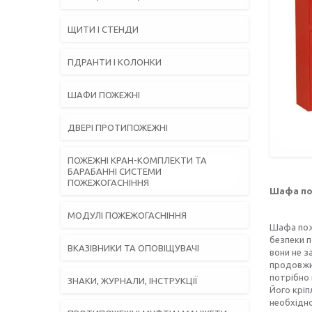
ЩИТИ І СТЕНДИ
ГІДРАНТИ І КОЛОНКИ
ШАФИ ПОЖЕЖНІ
ДВЕРІ ПРОТИПОЖЕЖНІ
ПОЖЕЖНІ КРАН-КОМПЛЕКТИ ТА
БАРАБАННІ СИСТЕМИ
ПОЖЕЖОГАСНІННЯ
Шафа пож
МОДУЛІ ПОЖЕЖОГАСНІННЯ
Шафа поже
безпеки п
ВКАЗІВНИКИ ТА ОПОВІЩУВАЧІ
вони не з
продовжит
потрібно 
ЗНАКИ, ЖУРНАЛИ, ІНСТРУКЦІЇ
Його кріп
необхідно