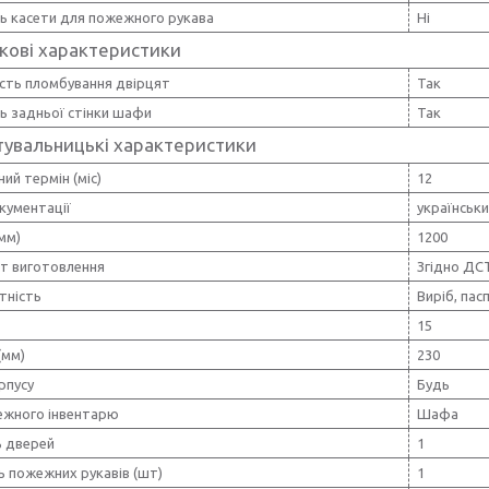
ть касети для пожежного рукава
Ні
кові характеристики
сть пломбування двірцят
Так
ь задньої стінки шафи
Так
тувальницькі характеристики
ний термін (міс)
12
кументації
українськ
мм)
1200
т виготовлення
Згідно ДС
тність
Виріб, пас
15
(мм)
230
рпусу
Будь
ежного інвентарю
Шафа
ь дверей
1
ь пожежних рукавів (шт)
1