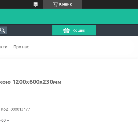
Кошик
Кошик
акти
Про нас
нкою 1200х600х230мм
Код:
000013477
-60