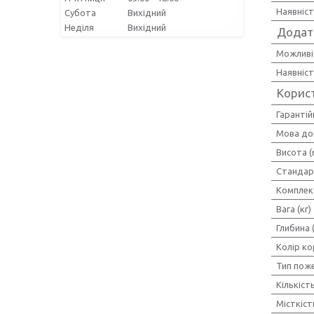
Наявніс
Субота
Вихідний
Неділя
Вихідний
Додат
Можливі
Наявніст
Корис
Гарантій
Мова до
Висота (
Стандар
Комплек
Вага (кг)
Глибина 
Колір ко
Тип пож
Кількіст
Місткіст