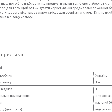
шаф потрібно підбирати під предмети, які ви там будете зберігати, а т
арто для того, щоб оптимізувати користування предметами пожежної б
 оглядового віконця, за склом є місце для зберігання ключа. Кут, на як
ена в білому кольорі.
теристики
ні
виробник
Україна
ь замку
Так
 відсіків
1
нальне призначення
для розмі
и
навісний (Н
аду (дверцята)
відкритий 