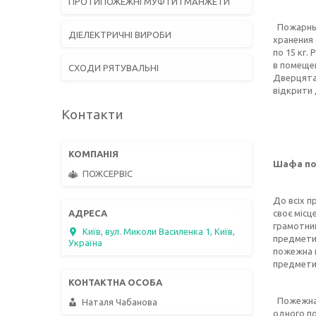
ПРОТИПОЖЕЖНІ МУФТИ І МАНЖЕТИ
Пожарный
ДІЕЛЕКТРИЧНІ ВИРОБИ
хранения 
по 15 кг
в помеще
СХОДИ РЯТУВАЛЬНІ
Дверцята 
відкрити 
Контакти
Шафа пож
ПОЖСЕРВІС
До всіх п
своє місц
грамотний
Київ, вул. Миколи Василенка 1, Київ,
предмети?
Україна
пожежна н
предмети,
Пожежна ш
Наталя Чабанова
одного по