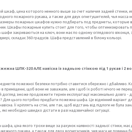
 шкаф, цена которого немного выше за счет наличия задней стенки, и
одного пожарного рукава, а также для двух огнетушителей, чья масса н
. Размеры пожарных шкафов нужно подбирать под предметы, которые в
нии. Шкафы пожарные купить стоит для того, чтобы оптимизировать 
шафи закриваються на ключ, вони має по одному оглядового віконця, за
двері, складає 360 градусів. Шафа представлений в білому кольорі.
ежна ШПК-320 АЛЕ навісна із задньою стінкою під 1 рукав і 2 во
редметів пожежної безпеки потрібно ставитися обережно і дбайливо. К
е в приміщенні, щоб вони не заважали, але і щоб їх роботі нічого не пе
 догляд зможе продовжити термін експлуатації максимально довго - до 1
 Для цього потрібно придбати пожежна шафа. Це відмінний варіант для 
авісна. Її кріплять на стіні, але так, щоб відстань від підлоги не була 
 які необхідно швидко дістати в разі надзвичайної ситуації.
афа, ціна якого трохи вище за рахунок наявності задньої стінки, має д
жежного рукава, а також для двох вогнегасників, чия маса не повинна бут