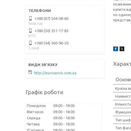
пожежних 
купити в
по одному
+380 (67) 504-08-60
представл
Київстар
+380 (50) 351-17-83
МТС
+380 (44) 360-96-20
5 ліній
Харак
http://euroservis.com.ua
Основ
Країна 
Графік роботи
Наявніст
Кількість
Понеділок
09:00
18:00
Вівторок
09:00
18:00
Функціо
Середа
09:00
18:00
Тип шаф
Четвер
09:00
18:00
Тип фас
Пʼятниця
09:00
18:00