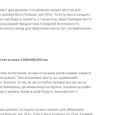
меет два деления. Эти деления служат местом для
е должна быть больше, чем 30 кг. То есть масса каждого
ы там будете хранить, а также под существующее место
пользование предметами пожарной безопасности.
 склом є місце для зберігання ключа. Кут, на який можна
гнегасника 1200х600х230 мм
ожен вогнегасник, кожен пожежний рукав повинні зайняти
решкоджало. Також важливо знати, що правильний і
0 років. Отже, як же потрібно піклуватися про всі ці
приміщень, де немає місця на підлозі, оскільки це шафа
занадто велика. Адже в шафі будуть знаходитися ті
ва ділення. Ці поділу служать місцем для зберігання
и більше, ніж 30 кг. Тобто маса кожного по 15 кг. Розміри