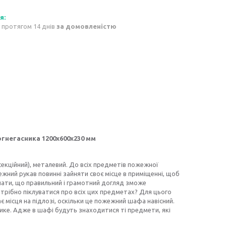
 протягом 14 днів
за домовленістю
огнегасника 1200х600х230 мм
секційний), металевий. До всіх предметів пожежної
жний рукав повинні зайняти своє місце в приміщенні, щоб
нати, що правильний і грамотний догляд зможе
отрібно піклуватися про всіх цих предметах? Для цього
 місця на підлозі, оскільки це пожежний шафа навісний.
елике. Адже в шафі будуть знаходитися ті предмети, які