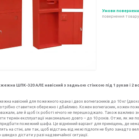
повернення товару
ежна ШПК-320 АЛЕ навісний з задньою стінкою під 1 рукав і 2 в
жна навісний для пожежного крана і двох вогнегасників до 10 кг (двох
отрібно ставитися обережно і дбайливо. Кожен вогнегасник, кожен поже
аважали, але й щоб їх роботі нічого не перешкоджало. Також важливо з
и термін експлуатації максимально довго – до 10 років. Отже, як же п
придбати пожежний шафа. Це відмінний варіант для приміщень, де немає
лять на стіні, але так, щоб відстань від межі підлоги не було занадто в
 швидко дістати у разі надзвичайної ситуації.