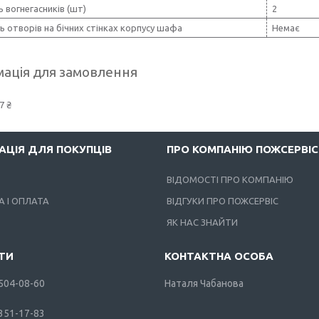
ь вогнегасників (шт)
2
ь отворів на бічних стінках корпусу шафа
Немає
ація для замовлення
7 ₴
АЦІЯ ДЛЯ ПОКУПЦІВ
ПРО КОМПАНІЮ ПОЖСЕРВІС
ВІДОМОСТІ ПРО КОМПАНІЮ
 І ОПЛАТА
ВІДГУКИ ПРО ПОЖСЕРВІС
ЯК НАС ЗНАЙТИ
 504-08-60
Наталя Чабанова
 351-17-83