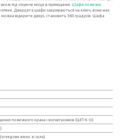
акож під існуюче місце в приміщенні.
Шафи пожежні
езпеки. Дверцята шафи закриваються на ключ, вони має
ий можна відкрити двері, становить 360 градусів. Шафа
щення пожежного крана і вогнегасників (ШП-К-О)
)
(оглядове вікно зі скла)