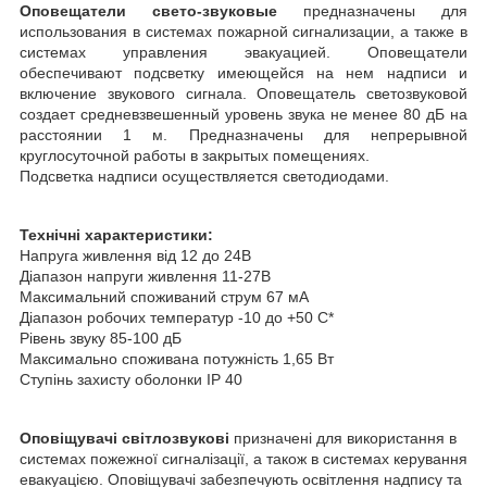
Оповещатели свето-звуковые
предназначены для
использования в системах пожарной сигнализации, а также в
системах управления эвакуацией. Оповещатели
обеспечивают подсветку имеющейся на нем надписи и
включение звукового сигнала. Оповещатель светозвуковой
создает средневзвешенный уровень звука не менее 80 дБ на
расстоянии 1 м. Предназначены для непрерывной
круглосуточной работы в закрытых помещениях.
Подсветка надписи осуществляется светодиодами.
Технічні характеристики:
Напруга живлення від 12 до 24В
Діапазон напруги живлення 11-27В
Максимальний споживаний струм 67 мА
Діапазон робочих температур -10 до +50 С*
Рівень звуку 85-100 дБ
Максимально споживана потужність 1,65 Вт
Ступінь захисту оболонки IP 40
Оповіщувачі світлозвукові
призначені для використання в
системах пожежної сигналізації, а також в системах керування
евакуацією. Оповіщувачі забезпечують освітлення надпису та