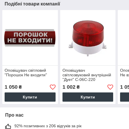
Подібні товари компанії
Оповіщувач світловий
Оповіщувач
Опов
"Порошок Не входити"
світлозвуковий внутрішній
Не в
"Дует" С-06С-220
1 050
1 002
1 0
₴
₴
Купити
Купити
Про нас
92% позитивних з 206 відгуків за рік