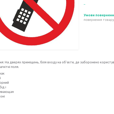
повернення товару
я: На дверях приміщень, біля входу на об'єкти, де заборонено користув
гнітні поля.
нак
й
чорний
ід і
кивающая
воні