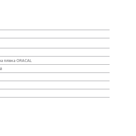
а плівка ORACAL
ий
З