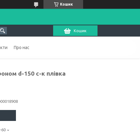
Кошик
Кошик
акти
Про нас
оном d-150 с-к плівка
000018908
-60