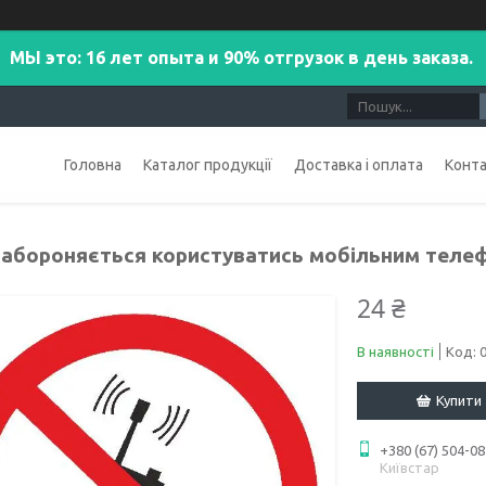
МЫ это: 16 лет опыта и 90% отгрузок в день заказа.
Головна
Каталог продукції
Доставка і оплата
Конт
Забороняється користуватись мобільним телеф
24 ₴
В наявності
Код:
Купити
+380 (67) 504-08
Київстар