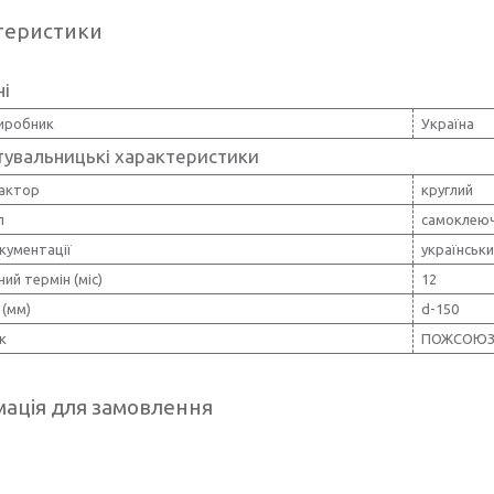
теристики
ні
виробник
Україна
тувальницькі характеристики
актор
круглий
л
самоклеюч
кументації
українськ
ний термін (міс)
12
 (мм)
d-150
к
ПОЖСОЮ
ація для замовлення