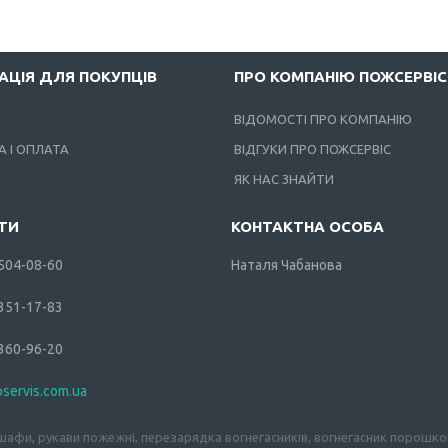
АЦІЯ ДЛЯ ПОКУПЦІВ
ПРО КОМПАНІЮ ПОЖСЕРВІС
ВІДОМОСТІ ПРО КОМПАНІЮ
 І ОПЛАТА
ВІДГУКИ ПРО ПОЖСЕРВІС
ЯК НАС ЗНАЙТИ
 504-08-60
Наталя Чабанова
 351-17-83
 360-96-20
oservis.com.ua
афи, рукави пожежні, перезарядка вогнегасників, вогнегасник порошков