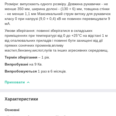
Розміри: випускають одного розміру. Довжина рукавички - не
менше 350 мм, ширина долоні - (130 + 6) мм, товщина стінки
- не менше 1,1 мм Максимальний струм витоку для рукавичок
класу 0 при напрузі (9,0 + 0,4) кВ не повинен перевищувати 9
мА.
Умови зберігання: повинні зберігатися в складських
приміщеннях при температурі від 0 до +25°С на відстані 1 м
від опалювальних приладів і повинні бути захищені від дії
прямих сонячних променів,впливу
мастил,бензину,кислот,лугів та інших агресивних середовищ.
Термін зберігання
– 1 рік.
Випробувані
на 9 Кв.
Випробовуються
1 раз в 6 місяців.
Приховати
Характеристики
Основні