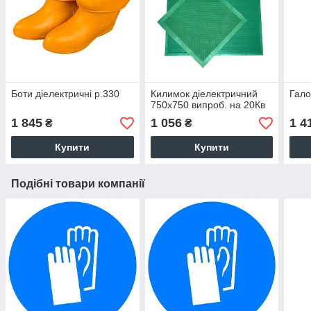
Боти діелектричні р.330
Килимок діелектричний
Гало
750х750 випроб. на 20Кв
1 845
1 056
1 4
₴
₴
Купити
Купити
Подібні товари компанії