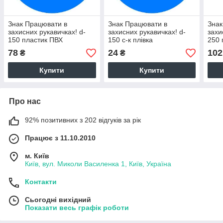
Знак Працювати в
Знак Працювати в
Знак
захисних рукавичках! d-
захисних рукавичках! d-
захи
150 пластик ПВХ
150 с-к плiвка
250 
78
24
102
₴
₴
Купити
Купити
Про нас
92% позитивних з 202 відгуків за рік
Працює з 11.10.2010
м. Київ
Київ, вул. Миколи Василенка 1, Київ, Україна
Контакти
Сьогодні вихідний
Показати весь графік роботи