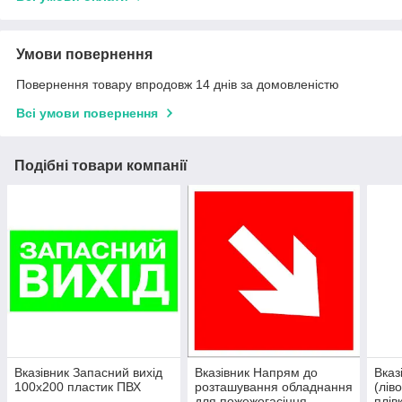
Умови повернення
Повернення товару впродовж 14 днів за домовленістю
Всі умови повернення
Подібні товари компанії
Вказівник Запасний вихід
Вказівник Напрям до
Вказ
100х200 пластик ПВХ
розташування обладнання
(лів
для пожежогасіння
плiв