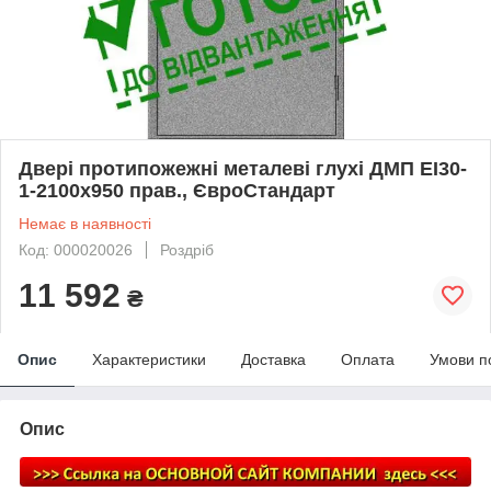
Двері протипожежні металеві глухі ДМП ЕІ30-
1-2100х950 прав., ЄвроСтандарт
Немає в наявності
Код: 000020026
Роздріб
11 592
₴
Опис
Характеристики
Доставка
Оплата
Умови п
Опис