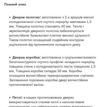
Повний опис
Дверне полотно:
виготовлено з 2-х аркушів якісної
холоднокатаної сталі гнутого перерізу завтовшки 1,5
мм. Товщина полотна становить 40 мм. Тепло і
звукоізоляція дверного полотна забезпечується
вогнестійкою базальтової плитою високої щільності.
Також полотно оснащений подвійним контуром
ущільнення від проникнення холодного диму.
Дверна коробка:
виготовлена з суцільнометалевого
багатоконтурного гнутого профілю складного перерізу,
товщина стінок з холоднокатаного листа товщиною 1,5
мм, Товщина коробки складає 50 мм. Коробка
оснащена вогнестійкою терморозширяючою стрічкою.
Заповнення порожнин коробки двері вогнестійкою
протипожежної ватою.
Петлі:
в наших протипожежних дверях
використовуються сталеві петлі з наполегливим
підшипником, що забезпечують плавне відкривання і