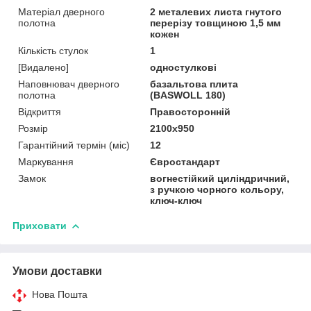
Матеріал дверного
2 металевих листа гнутого
полотна
перерізу товщиною 1,5 мм
кожен
Кількість стулок
1
[Видалено]
одностулкові
Наповнювач дверного
базальтова плита
полотна
(BASWOLL 180)
Відкриття
Правосторонній
Розмір
2100х950
Гарантійний термін (міс)
12
Маркування
Євростандарт
Замок
вогнестійкий циліндричний,
з ручкою чорного кольору,
ключ-ключ
Приховати
Умови доставки
Нова Пошта