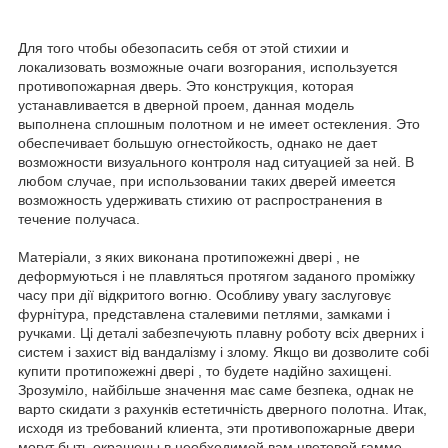
Для того чтобы обезопасить себя от этой стихии и
локализовать возможные очаги возгорания, используется
противопожарная дверь. Это конструкция, которая
устанавливается в дверной проем, данная модель
выполнена сплошным полотном и не имеет остекления. Это
обеспечивает большую огнестойкость, однако не дает
возможности визуального контроля над ситуацией за ней. В
любом случае, при использовании таких дверей имеется
возможность удерживать стихию от распространения в
течение получаса.
Матеріали, з яких виконана протипожежні двері , не
деформуються і не плавляться протягом заданого проміжку
часу при дії відкритого вогню. Особливу увагу заслуговує
фурнітура, представлена сталевими петлями, замками і
ручками. Ці деталі забезпечують плавну роботу всіх дверних і
систем і захист від вандалізму і злому. Якщо ви дозволите собі
купити протипожежні двері , то будете надійно захищені.
Зрозуміло, найбільше значення має саме безпека, однак не
варто скидати з рахунків естетичність дверного полотна. Итак,
исходя из требований клиента, эти противопожарные двери
могут быть окрашены в необходимой вам цветовой гамме,