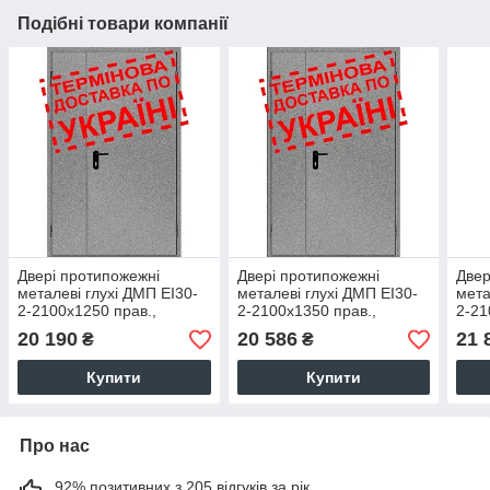
Подібні товари компанії
Двері протипожежні
Двері протипожежні
Двер
металеві глухі ДМП ЕІ30-
металеві глухі ДМП ЕІ30-
мета
2-2100х1250 прав.,
2-2100х1350 прав.,
2-21
ЄвроСтандарт
ЄвроСтандарт
Євр
20 190
20 586
21 
₴
₴
Купити
Купити
Про нас
92% позитивних з 205 відгуків за рік