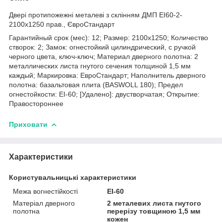
Двері протипожежні металеві з склінням ДМП ЕІ60-2-
2100x1250 прав., ЄвроСтандарт
Гарантийный срок (мес): 12; Размер: 2100х1250; Количество
створок: 2; Замок: огнестойкий цилиндрический, с ручкой
черного цвета, ключ-ключ; Материал дверного полотна: 2
металлических листа гнутого сечения толщиной 1,5 мм
каждый; Маркировка: ЕвроСтандарт; Наполнитель дверного
полотна: базальтовая плита (BASWOLL 180); Предел
огнестойкости: ЕІ-60; [Удалено]: двустворчатая; Открытие:
Правостороннее
Приховати
Характеристики
Користувальницькі характеристики
Межа вогнестійкості
ЕІ-60
Матеріал дверного
2 металевих листа гнутого
полотна
перерізу товщиною 1,5 мм
кожен