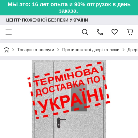
МЫ это: 16 лет опыта и 90% отгрузок в день
заказа.
ЦЕНТР ПОЖЕЖНОЇ БЕЗПЕКИ УКРАЇНИ
Товари та послуги
Протипожежні двері та люки
Двер