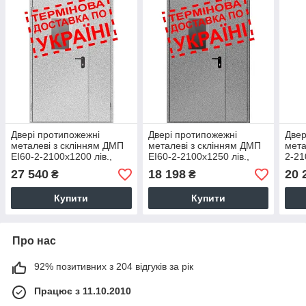
Двері протипожежні
Двері протипожежні
Двер
металеві з склінням ДМП
металеві з склінням ДМП
мета
ЕІ60-2-2100x1200 лів.,
ЕІ60-2-2100x1250 лів.,
2-21
ЄвроСтандарт
ЄвроСтандарт
Євр
27 540
18 198
20 
₴
₴
Купити
Купити
Про нас
92% позитивних з 204 відгуків за рік
Працює з 11.10.2010