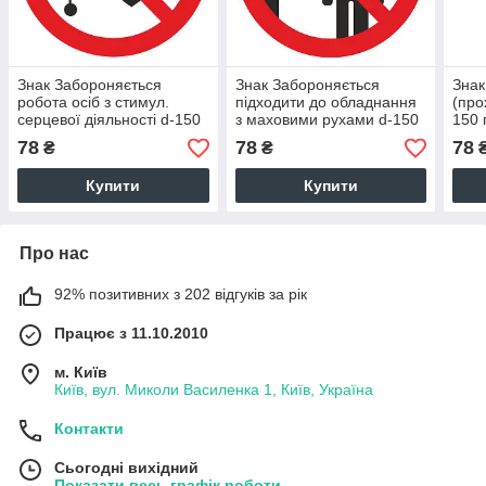
Знак Забороняється
Знак Забороняється
Знак
робота осіб з стимул.
підходити до обладнання
(про
серцевої діяльності d-150
з маховими рухами d-150
150 
пластик ПВХ
пластик ПВХ
78
78
78
₴
₴
Купити
Купити
Про нас
92% позитивних з 202 відгуків за рік
Працює з 11.10.2010
м. Київ
Київ, вул. Миколи Василенка 1, Київ, Україна
Контакти
Сьогодні вихідний
Показати весь графік роботи