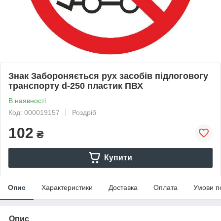
Знак Забороняється рух засобiв підлоговогу
транспорту d-250 пластик ПВХ
В наявності
Код: 000019157
Роздріб
102
₴
Купити
Опис
Характеристики
Доставка
Оплата
Умови п
Опис