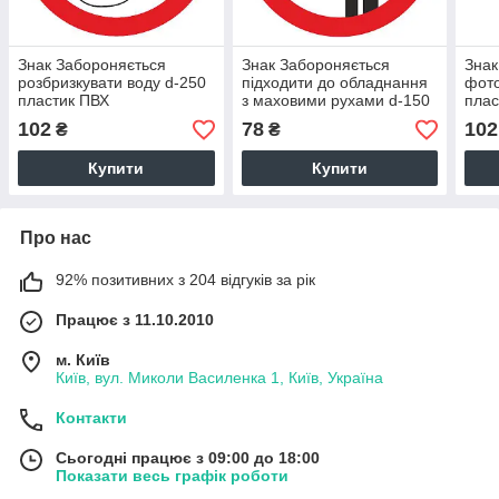
Знак Забороняється
Знак Забороняється
Знак
розбризкувати воду d-250
підходити до обладнання
фото
пластик ПВХ
з маховими рухами d-150
плас
пластик ПВХ
102
78
102
₴
₴
Купити
Купити
Про нас
92% позитивних з 204 відгуків за рік
Працює з 11.10.2010
м. Київ
Київ, вул. Миколи Василенка 1, Київ, Україна
Контакти
Сьогодні працює з 09:00 до 18:00
Показати весь графік роботи