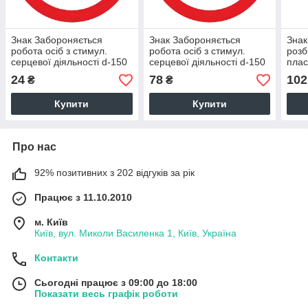
Знак Забороняється
Знак Забороняється
Знак
робота осіб з стимул.
робота осіб з стимул.
розб
серцевої діяльності d-150
серцевої діяльності d-150
плас
с-к плівка
пластик ПВХ
24
78
102
₴
₴
Купити
Купити
Про нас
92% позитивних з 202 відгуків за рік
Працює з 11.10.2010
м. Київ
Київ, вул. Миколи Василенка 1, Київ, Україна
Контакти
Сьогодні працює з 09:00 до 18:00
Показати весь графік роботи