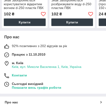
Знак Забороняється
Знак Забороняється
Знак
користуватися відкритим
розбризкувати воду d-250
(про
вогнем d-250 пластiк ПВХ
пластик ПВХ
150 
102
102
24
₴
₴
Купити
Купити
Про нас
92% позитивних з 202 відгуків за рік
Працює з 11.10.2010
м. Київ
Київ, вул. Миколи Василенка 1, Київ, Україна
Контакти
Сьогодні вихідний
Показати весь графік роботи
Про нас