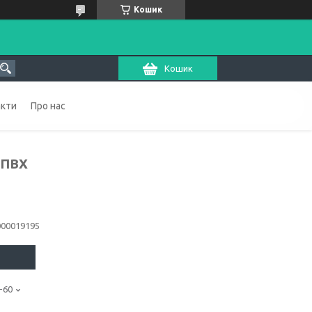
Кошик
Кошик
акти
Про нас
 ПВХ
000019195
-60