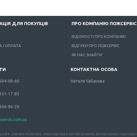
АЦІЯ ДЛЯ ПОКУПЦІВ
ПРО КОМПАНІЮ ПОЖСЕРВІС
ВІДОМОСТІ ПРО КОМПАНІЮ
 І ОПЛАТА
ВІДГУКИ ПРО ПОЖСЕРВІС
ЯК НАС ЗНАЙТИ
 504-08-60
Наталя Чабанова
 351-17-83
 360-96-20
oservis.com.ua
афи, рукави пожежні, перезарядка вогнегасників, вогнегасник порошков