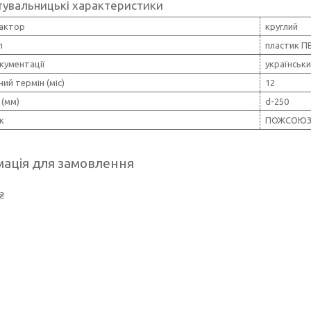
тувальницькі характеристики
актор
круглий
л
пластик П
кументації
українськ
ний термін (міс)
12
 (мм)
d-250
к
ПОЖСОЮ
ація для замовлення
₴