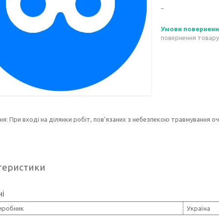
повернення товару
я: При вході на ділянки робіт, пов'язаних з небезпекою травмування оч
теристики
ні
виробник
Україна