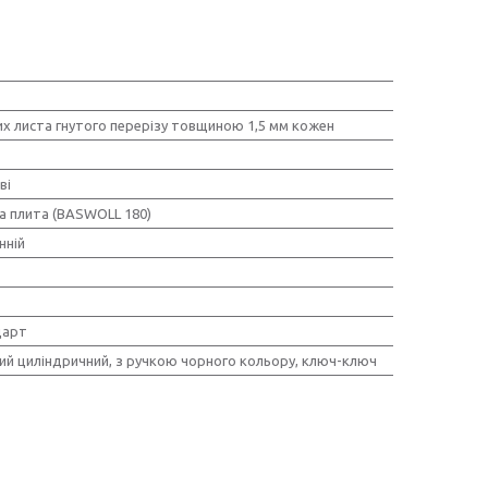
их листа гнутого перерізу товщиною 1,5 мм кожен
ві
а плита (BASWOLL 180)
нній
дарт
кий циліндричний, з ручкою чорного кольору, ключ-ключ