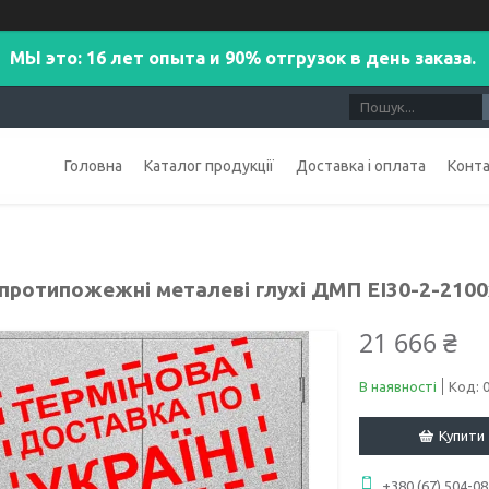
МЫ это: 16 лет опыта и 90% отгрузок в день заказа.
Головна
Каталог продукції
Доставка і оплата
Конт
 протипожежні металеві глухі ДМП ЕІ30-2-2100
21 666 ₴
В наявності
Код:
Купити
+380 (67) 504-08