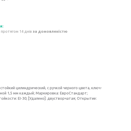
 протягом 14 днів
за домовленістю
нестойкий цилиндрический, с ручкой черного цвета, ключ-
иной 1,5 мм каждый; Маркировка: ЕвроСтандарт;
ойкости: ЕІ-30; [Удалено]: двустворчатая; Открытие: