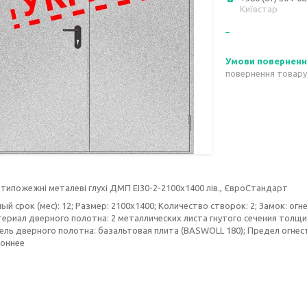
Київстар
повернення товару
типожежні металеві глухі ДМП ЕІ30-2-2100х1400 лів., ЄвроСтандарт
ый срок (мес): 12; Размер: 2100х1400; Количество створок: 2; Замок: ог
ериал дверного полотна: 2 металлических листа гнутого сечения толщ
ль дверного полотна: базальтовая плита (BASWOLL 180); Предел огнест
оннее