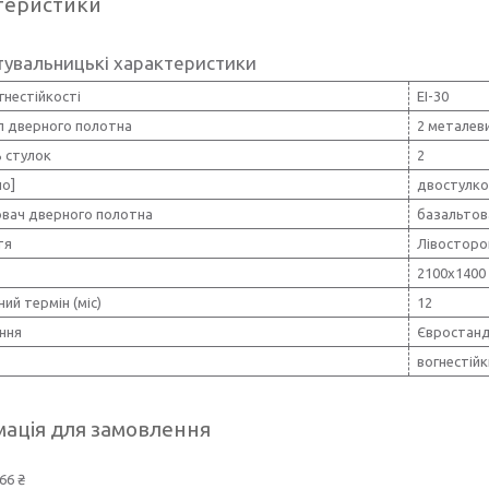
теристики
тувальницькі характеристики
нестійкості
ЕІ-30
л дверного полотна
2 металев
ь стулок
2
но]
двостулко
вач дверного полотна
базальтов
тя
Лівосторо
2100х1400
ний термін (міс)
12
ння
Євростан
вогнестій
ація для замовлення
66 ₴