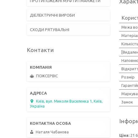
Харак
ПРОТИПОЖЕЖНІ МУФТИ І МАНЖЕТИ
ДІЕЛЕКТРИЧНІ ВИРОБИ
Корис
Межа вог
СХОДИ РЯТУВАЛЬНІ
Матеріа
Кількіст
Контакти
[Видале
Наповню
Відкрит
ПОЖСЕРВІС
Розмір
Гарантій
Маркува
Київ, вул. Миколи Василенка 1, Київ,
Замок
Україна
Інформ
Наталя Чабанова
Ціна:
21 6