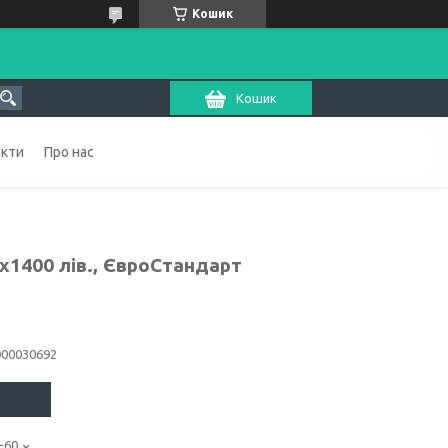
Кошик
Кошик
акти
Про нас
х1400 лів., ЄвроСтандарт
000030692
-60