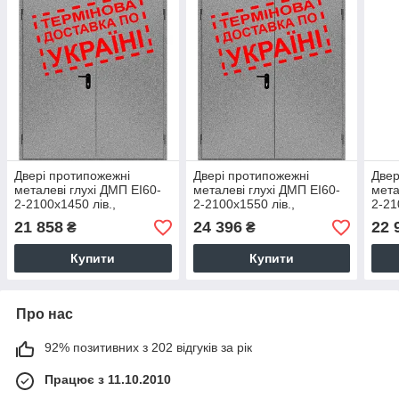
Двері протипожежні
Двері протипожежні
Двер
металеві глухі ДМП ЕІ60-
металеві глухі ДМП ЕІ60-
мета
2-2100x1450 лів.,
2-2100x1550 лів.,
2-21
ЄвроСтандарт
ЄвроСтандарт
Євр
21 858
24 396
22 
₴
₴
Купити
Купити
Про нас
92% позитивних з 202 відгуків за рік
Працює з 11.10.2010