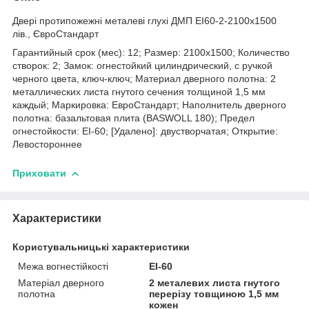
Двері протипожежні металеві глухі ДМП ЕІ60-2-2100x1500
лів., ЄвроСтандарт
Гарантийный срок (мес): 12; Размер: 2100х1500; Количество
створок: 2; Замок: огнестойкий цилиндрический, с ручкой
черного цвета, ключ-ключ; Материал дверного полотна: 2
металлических листа гнутого сечения толщиной 1,5 мм
каждый; Маркировка: ЕвроСтандарт; Наполнитель дверного
полотна: базальтовая плита (BASWOLL 180); Предел
огнестойкости: ЕІ-60; [Удалено]: двустворчатая; Открытие:
Левостороннее
Приховати
Характеристики
Користувальницькі характеристики
Межа вогнестійкості
ЕІ-60
Матеріал дверного
2 металевих листа гнутого
полотна
перерізу товщиною 1,5 мм
кожен