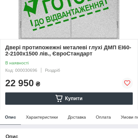
Двері протипожежні металеві глухі ДМП ЕІ60-
2-2100x1500 лів., ЄвроСтандарт
В наявності
Код: 000030696
Роздріб
22 950
₴
Купити
Опис
Характеристики
Доставка
Оплата
Умови п
Опис