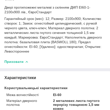
Двері протипожежні металеві з склінням ДМП ЕІ60-1-
2100х900 лів., ЄвроСтандарт
Гарантийный срок (мес): 12; Размер: 2100х900; Количество
створок: 1; Замок: огнестойкий цилиндрический, с ручкой
черного цвета, ключ-ключ; Материал дверного полотна: 2
металлических листа гнутого сечения толщиной 1,5 мм
каждый; Маркировка: ЕвроСтандарт; Наполнитель дверного
полотна: базальтовая плита (BASWOLL 180); Предел
огнестойкости: ЕІ-60; [Удалено]: одностворчатая; Открытие:
Левостороннее
Приховати
Характеристики
Користувальницькі характеристики
Межа вогнестійкості
ЕІ-60
Матеріал дверного
2 металевих листа гнутого
полотна
перерізу товщиною 1,5 мм
кожен