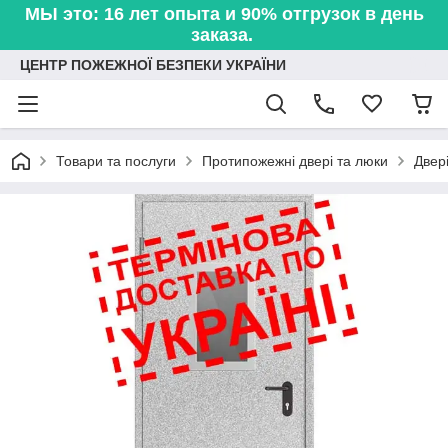
МЫ это: 16 лет опыта и 90% отгрузок в день
заказа.
ЦЕНТР ПОЖЕЖНОЇ БЕЗПЕКИ УКРАЇНИ
Товари та послуги
Протипожежні двері та люки
Двері