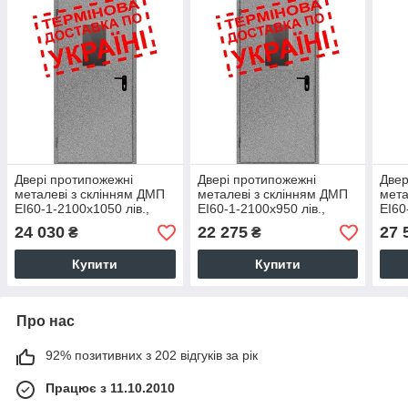
Двері протипожежні
Двері протипожежні
Двер
металеві з склінням ДМП
металеві з склінням ДМП
мета
ЕІ60-1-2100х1050 лів.,
ЕІ60-1-2100х950 лів.,
ЕІ60
ЄвроСтандарт
ЄвроСтандарт
Євр
24 030
22 275
27 
₴
₴
Купити
Купити
Про нас
92% позитивних з 202 відгуків за рік
Працює з 11.10.2010